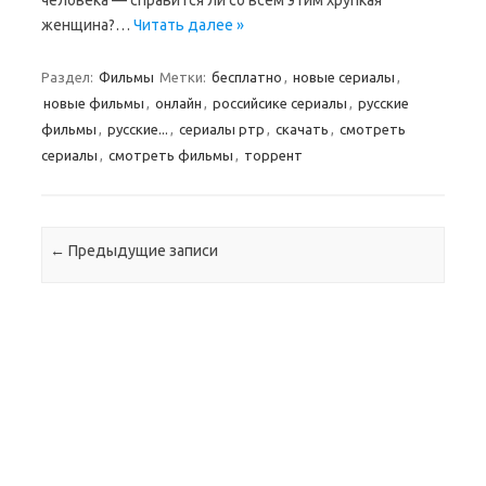
человека — справится ли со всем этим хрупкая
женщина?…
Читать далее »
Раздел:
Фильмы
Метки:
бесплатно
,
новые сериалы
,
новые фильмы
,
онлайн
,
российсике сериалы
,
русские
фильмы
,
русские...
,
сериалы ртр
,
скачать
,
смотреть
сериалы
,
смотреть фильмы
,
торрент
Навигация по записям
←
Предыдущие записи