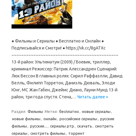
● Фильмы и Сериалы ● Бесплатно и Онлайн ●
Подписывайся и Смотри! ● https://vk.cc/8gATXc
~~~~~~~~~~~~~~~~~~~~~~~~~~~~~~~~~~~~~~~~~~~~
13-й район: Ультиматум (2009) / Боевик, триллер,
криминал Режиссер: Патрик Алессандрен Сценарий:
Люк Бессон В главных ролях: Сирил Раффаэлли, Давид
Белль, Филипп Торретон, Даниэль Дюваль, Элоди
Юнг, МС Жан Габен, Джеймс Диано, Лауни Муид 13-й
район, три года спустя. Стена,…
Читать далее »
Раздел:
Фильмы
Метки:
бесплатно
,
новые сериалы
,
новые фильмы
,
онлайн
,
российсике сериалы
,
русские
фильмы
,
русские...
,
сериалы ртр
,
скачать
,
смотреть
сериалы
,
смотреть фильмы
,
торрент