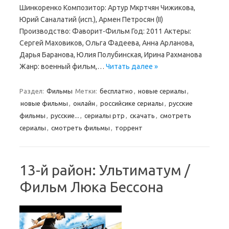
Шинкоренко Композитор: Артур Мкртчян Чижикова,
Юрий Саналатий (иcп.), Армен Петросян (II)
Производство: Фаворит-Фильм Год: 2011 Актеры:
Сергей Маховиков, Ольга Фадеева, Анна Арланова,
Дарья Баранова, Юлия Полубинская, Ирина Рахманова
Жанр: военный фильм,…
Читать далее »
Раздел:
Фильмы
Метки:
бесплатно
,
новые сериалы
,
новые фильмы
,
онлайн
,
российсике сериалы
,
русские
фильмы
,
русские...
,
сериалы ртр
,
скачать
,
смотреть
сериалы
,
смотреть фильмы
,
торрент
13-й район: Ультиматум /
Фильм Люка Бессона