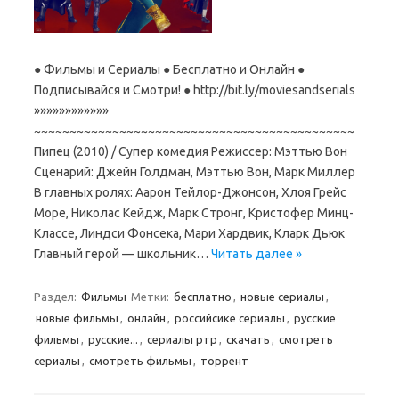
● Фильмы и Сериалы ● Бесплатно и Онлайн ●
Подписывайся и Смотри! ● http://bit.ly/moviesandserials
»»»»»»»»»»»»
~~~~~~~~~~~~~~~~~~~~~~~~~~~~~~~~~~~~~~~~~~~~~
Пипец (2010) / Супер комедия Режиссер: Мэттью Вон
Сценарий: Джейн Голдман, Мэттью Вон, Марк Миллер
В главных ролях: Аарон Тейлор-Джонсон, Хлоя Грейс
Море, Николас Кейдж, Марк Стронг, Кристофер Минц-
Классе, Линдси Фонсека, Мари Хардвик, Кларк Дьюк
Главный герой — школьник…
Читать далее »
Раздел:
Фильмы
Метки:
бесплатно
,
новые сериалы
,
новые фильмы
,
онлайн
,
российсике сериалы
,
русские
фильмы
,
русские...
,
сериалы ртр
,
скачать
,
смотреть
сериалы
,
смотреть фильмы
,
торрент