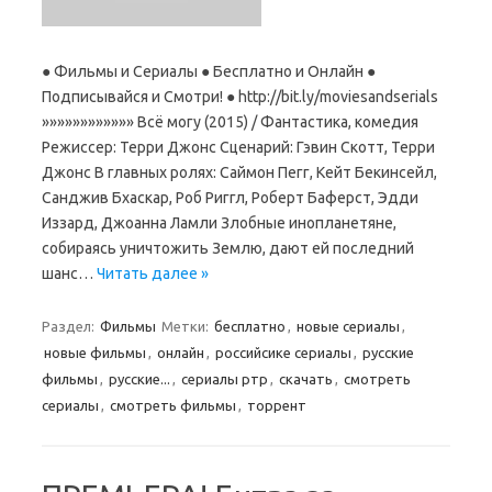
● Фильмы и Сериалы ● Бесплатно и Онлайн ●
Подписывайся и Смотри! ● http://bit.ly/moviesandserials
»»»»»»»»»»»» Всё могу (2015) / Фантастика, комедия
Режиссер: Терри Джонс Сценарий: Гэвин Скотт, Терри
Джонс В главных ролях: Саймон Пегг, Кейт Бекинсейл,
Санджив Бхаскар, Роб Риггл, Роберт Баферст, Эдди
Иззард, Джоанна Ламли Злобные инопланетяне,
собираясь уничтожить Землю, дают ей последний
шанс…
Читать далее »
Раздел:
Фильмы
Метки:
бесплатно
,
новые сериалы
,
новые фильмы
,
онлайн
,
российсике сериалы
,
русские
фильмы
,
русские...
,
сериалы ртр
,
скачать
,
смотреть
сериалы
,
смотреть фильмы
,
торрент