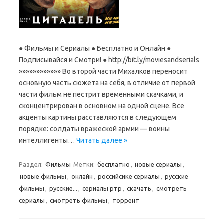
● Фильмы и Сериалы ● Бесплатно и Онлайн ●
Подписывайся и Смотри! ● http://bit.ly/moviesandserials
»»»»»»»»»»»» Во второй части Михалков переносит
основную часть сюжета на себя, в отличие от первой
части фильм не пестрит временными скачками, и
сконцентрирован в основном на одной сцене. Все
акценты картины расставляются в следующем
порядке: солдаты вражеской армии — воины
интеллигенты…
Читать далее »
Раздел:
Фильмы
Метки:
бесплатно
,
новые сериалы
,
новые фильмы
,
онлайн
,
российсике сериалы
,
русские
фильмы
,
русские...
,
сериалы ртр
,
скачать
,
смотреть
сериалы
,
смотреть фильмы
,
торрент