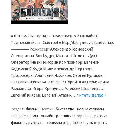
● Фильмы и Сериалы ● Бесплатно и Онлайн ●
Подписывайся и Смотри! ● http://bit.ly/moviesandserials
»»»»»»»»» Режиссер: Александр Горновский
Сценаристы: Зоя Кудря, Михаил Шелехов (уч.)
Оператор: Иван Поморин Композитор: Евгений
Кадимский Художник: Александр Чертович
Продюсеры: Анатолий Чижиков, Сергей Куликов,
Наталия Чижикова Год: 2012 Cерий: 4 Актеры: Ирина
Рахманова, Игорь Хрипунов, Алексей Шевченков,
Евгений Князев, Евгений Атарик,…
Читать далее »
Раздел:
Фильмы
Метки:
бесплатно
,
новые сериалы
,
новые фильмы
,
онлайн
,
российсике сериалы
,
русские
фильмы
,
русские...
,
сериалы ртр
,
скачать
,
смотреть