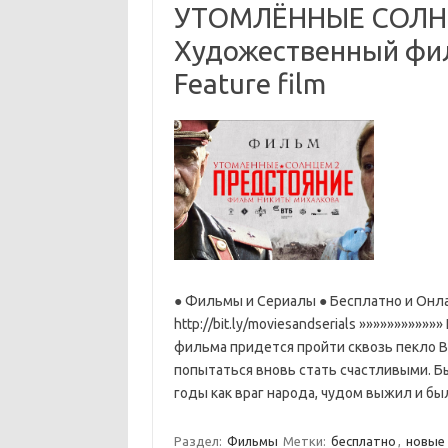
УТОМЛЁННЫЕ СОЛНЦЕ
Художественный фил
Feature film
● Фильмы и Сериалы ● Бесплатно и Онла
http://bit.ly/moviesandserials »»»»»»»»»
фильма придется пройти сквозь пекло В
попытаться вновь стать счастливыми. 
годы как враг народа, чудом выжил и б
Раздел:
Фильмы
Метки:
бесплатно
,
новые