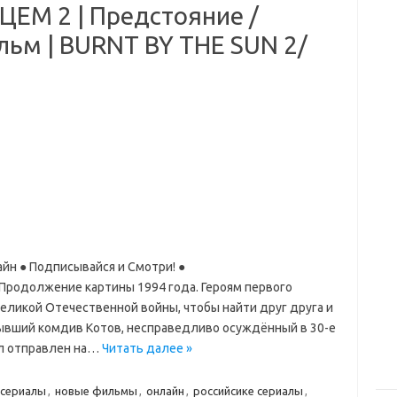
М 2 | Предстояние /
ьм | BURNT BY THE SUN 2/
йн ● Подписывайся и Смотри! ●
»»» Продолжение картины 1994 года. Героям первого
еликой Отечественной войны, чтобы найти друг друга и
Бывший комдив Котов, несправедливо осуждённый в 30-е
ыл отправлен на…
Читать далее »
 сериалы
,
новые фильмы
,
онлайн
,
российсике сериалы
,