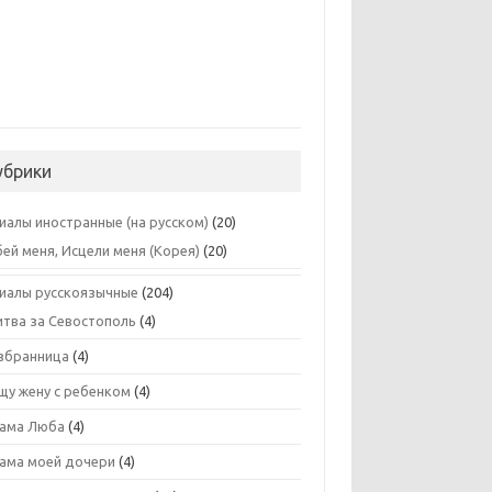
убрики
иалы иностранные (на русском)
(20)
бей меня, Исцели меня (Корея)
(20)
иалы русскоязычные
(204)
итва за Севостополь
(4)
збранница
(4)
щу жену с ребенком
(4)
ама Люба
(4)
ама моей дочери
(4)