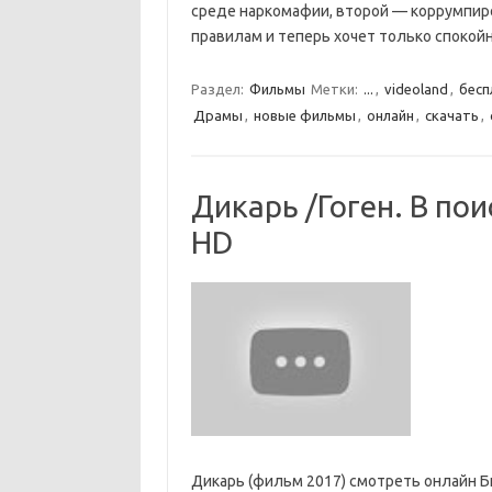
среде наркомафии, второй — коррумпиров
правилам и теперь хочет только споко
Раздел:
Фильмы
Метки:
...
,
videoland
,
бесп
Драмы
,
новые фильмы
,
онлайн
,
скачать
,
Дикарь /Гоген. В по
HD
Дикарь (фильм 2017) смотреть онлайн 