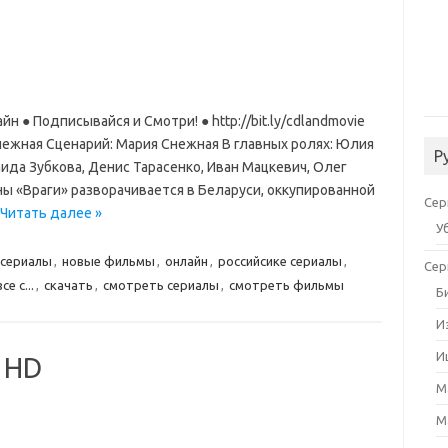
 ● Подписывайся и Смотри! ● http://bit.ly/cdlandmovie
нежная Сценарий: Мария Снежная В главных ролях: Юлия
Р
наида Зубкова, Денис Тарасенко, Иван Мацкевич, Олег
ы «Враги» разворачивается в Беларуси, оккупированной
Сер
Читать далее »
У
 сериалы
,
новые фильмы
,
онлайн
,
российсике сериалы
,
Сер
се с...
,
скачать
,
смотреть сериалы
,
смотреть фильмы
Б
И
И
 HD
М
М