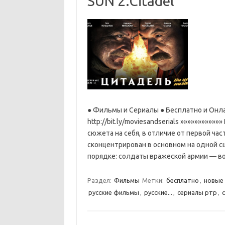
SUN 2.Citadel
● Фильмы и Сериалы ● Бесплатно и Онла
http://bit.ly/moviesandserials »»»»»»»»»
сюжета на себя, в отличие от первой ча
сконцентрирован в основном на одной с
порядке: солдаты вражеской армии — 
Раздел:
Фильмы
Метки:
бесплатно
,
новые
русские фильмы
,
русские...
,
сериалы ртр
,