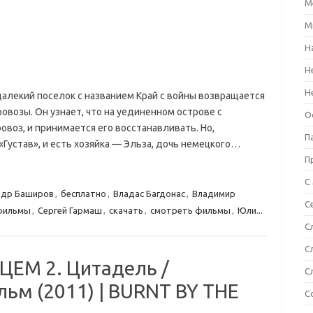
М
М
Н
Н
Н
 далекий поселок с названием Край с войны возвращается
ровозы. Он узнает, что на уединенном острове с
О
воз, и принимается его восстанавливать. Но,
П
«Густав», и есть хозяйка — Эльза, дочь немецкого…
П
С
ндр Баширов
,
бесплатно
,
Владас Багдонас
,
Владимир
С
 фильмы
,
Сергей Гармаш
,
скачать
,
смотреть фильмы
,
Юли...
С
С
М 2. Цитадель /
С
ьм (2011) | BURNT BY THE
С