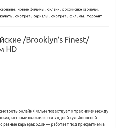
 сериалы
,
новые фильмы
,
онлайн
,
российсике сериалы
,
скачать
,
смотреть сериалы
,
смотреть фильмы
,
торрент
ские /Brooklyn’s Finest/
м HD
 смотреть онлайн Фильм повествует о трех никак между
йских, которые оказываются в одной судьбоносной
о разные карьеры: один — работает под прикрытием в