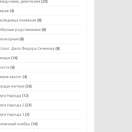
ежду нами, девочками
(20)
ираж
(4)
аследница поневоле
(8)
ебесные родственники
(8)
епокорная
(8)
строг. Дело Федора Сеченова
(8)
апаши
(16)
рости
(4)
 меня хватит
(4)
ердце матери
(26)
луга Народа
(12)
луга Народа 2
(23)
луга Народа 3
(3)
олнечный ноябрь
(16)