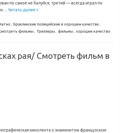
ан по самое не балуйся, третий — всегда играл по
йно…
Читать далее »
латно
,
Бруклинские полицейские в хорошем качестве
,
смотреть фильмы
,
Триллеры
,
фильмы
,
хорошее качество
исках рая/ Смотреть фильм в
Биографическая кинолента о знаменитом французском