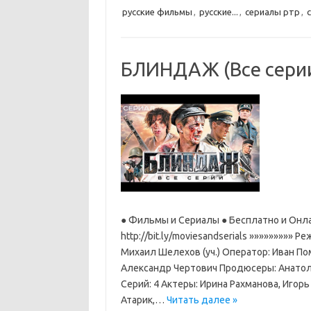
русские фильмы
,
русские...
,
сериалы ртр
,
БЛИНДАЖ (Все серии
● Фильмы и Сериалы ● Бесплатно и Онла
http://bit.ly/moviesandserials »»»»»»»»»
Михаил Шелехов (уч.) Оператор: Иван П
Александр Чертович Продюсеры: Анатоли
Cерий: 4 Актеры: Ирина Рахманова, Игор
Атарик,…
Читать далее »