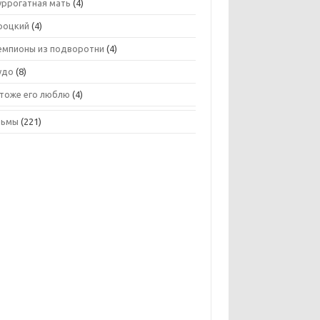
уррогатная мать
(4)
роцкий
(4)
емпионы из подворотни
(4)
удо
(8)
 тоже его люблю
(4)
льмы
(221)