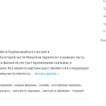
С
Т
Ч
Ч
Я
Фи
йн ● Подписывайся и Смотри! ●
»»» Во второй части Михалков переносит основную часть
сти фильм не пестрит временными скачками, и
цене. Все акценты картины расставляются в следующем
воины интеллигенты…
Читать далее »
 сериалы
,
новые фильмы
,
онлайн
,
российсике сериалы
,
скачать
,
смотреть сериалы
,
смотреть фильмы
,
торрент