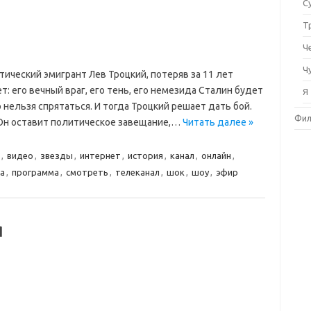
С
Т
Ч
Ч
ический эмигрант Лев Троцкий, потеряв за 11 лет
т: его вечный враг, его тень, его немезида Сталин будет
Я
 нельзя спрятаться. И тогда Троцкий решает дать бой.
Фи
. Он оставит политическое завещание,…
Читать далее »
,
видео
,
звезды
,
интернет
,
история
,
канал
,
онлайн
,
а
,
программа
,
смотреть
,
телеканал
,
шок
,
шоу
,
эфир
я