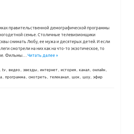
амках правительственной демографической программы
ногодетной семье. Столичные телевизионщики
сквы снимать Любу, ее мужа и десятерых детей. И если
еги смотрели на них как на что-то экзотическое, то
ные. Фильмы…
Читать далее »
,
tv
,
видео
,
звезды
,
интернет
,
история
,
канал
,
онлайн
,
а
,
программа
,
смотреть
,
телеканал
,
шок
,
шоу
,
эфир