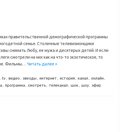
амках правительственной демографической программы
ногодетной семье. Столичные телевизионщики
сквы снимать Любу, ее мужа и десятерых детей. И если
еги смотрели на них как на что-то экзотическое, то
ные. Фильмы…
Читать далее »
,
tv
,
видео
,
звезды
,
интернет
,
история
,
канал
,
онлайн
,
а
,
программа
,
смотреть
,
телеканал
,
шок
,
шоу
,
эфир