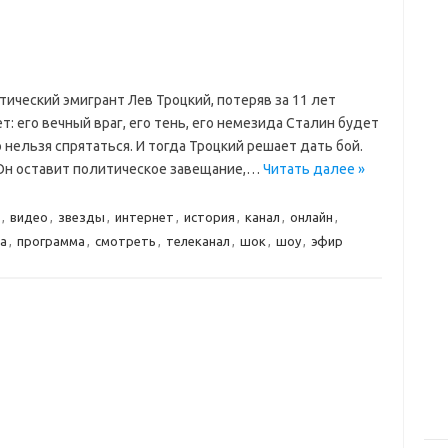
ический эмигрант Лев Троцкий, потеряв за 11 лет
т: его вечный враг, его тень, его немезида Сталин будет
 нельзя спрятаться. И тогда Троцкий решает дать бой.
. Он оставит политическое завещание,…
Читать далее »
,
видео
,
звезды
,
интернет
,
история
,
канал
,
онлайн
,
а
,
программа
,
смотреть
,
телеканал
,
шок
,
шоу
,
эфир