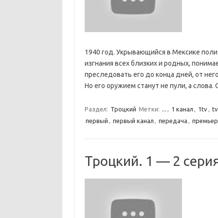
1940 год. Укрывающийся в Мексике полит
изгнания всех близких и родных, понимае
преследовать его до конца дней, от него
Но его оружием станут не пули, а слова
Раздел:
Троцкий
Метки:
...
,
1 канал
,
1tv
,
tv
первый
,
первый канал
,
передача
,
премьер
Троцкий. 1 — 2 сери