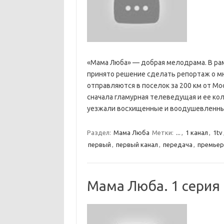
«Мама Люба» — добрая мелодрама. В р
принято решение сделать репортаж о м
отправляются в поселок за 200 км от Мо
сначала гламурная телеведущая и ее колл
уезжали восхищенные и воодушевлен
Раздел:
Мама Люба
Метки:
...
,
1 канал
,
1tv
первый
,
первый канал
,
передача
,
премьер
Мама Люба. 1 серия