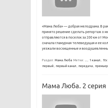
«Мама Люба» — добрая мелодрама. В р
принято решение сделать репортаж о м
отправляются в поселок за 200 км от Мо
сначала гламурная телеведущая и ее колл
уезжали восхищенные и воодушевлен
Раздел:
Мама Люба
Метки:
...
,
1 канал
,
1tv
первый
,
первый канал
,
передача
,
премьер
Мама Люба. 2 серия