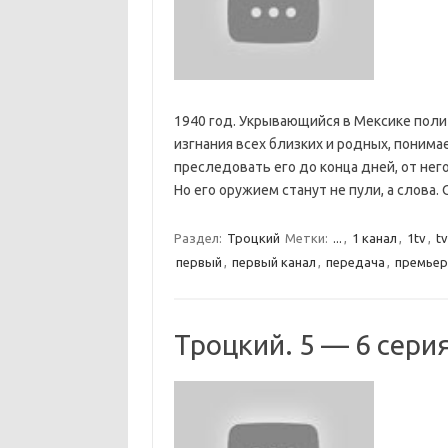
1940 год. Укрывающийся в Мексике полит
изгнания всех близких и родных, понимае
преследовать его до конца дней, от него
Но его оружием станут не пули, а слова
Раздел:
Троцкий
Метки:
...
,
1 канал
,
1tv
,
tv
первый
,
первый канал
,
передача
,
премьер
Троцкий. 5 — 6 серия