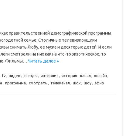
амках правительственной демографической программы
ногодетной семье. Столичные телевизионщики
сквы снимать Любу, ее мужа и десятерых детей. И если
еги смотрели на них как на что-то экзотическое, то
ные. Фильмы…
Читать далее »
,
tv
,
видео
,
звезды
,
интернет
,
история
,
канал
,
онлайн
,
а
,
программа
,
смотреть
,
телеканал
,
шок
,
шоу
,
эфир