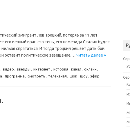
ический эмигрант Лев Троцкий, потеряв за 11 лет
т: его вечный враг, его тень, его немезида Сталин будет
Р
 нельзя спрятаться. И тогда Троцкий решает дать бой.
. Он оставит политическое завещание,…
Читать далее »
Сер
У
,
видео
,
звезды
,
интернет
,
история
,
канал
,
онлайн
,
а
,
программа
,
смотреть
,
телеканал
,
шок
,
шоу
,
эфир
Сер
Б
И
.
И
М
М