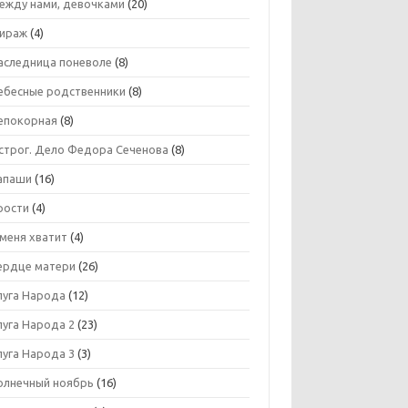
ежду нами, девочками
(20)
ираж
(4)
аследница поневоле
(8)
ебесные родственники
(8)
епокорная
(8)
строг. Дело Федора Сеченова
(8)
апаши
(16)
рости
(4)
 меня хватит
(4)
ердце матери
(26)
луга Народа
(12)
луга Народа 2
(23)
луга Народа 3
(3)
олнечный ноябрь
(16)