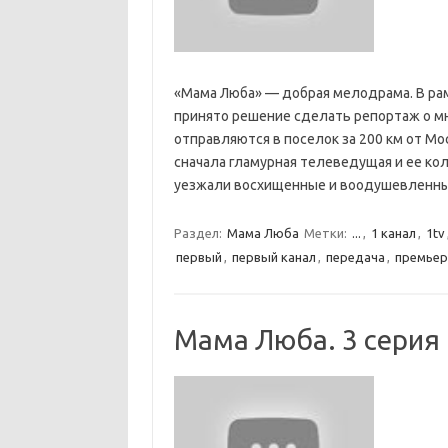
«Мама Люба» — добрая мелодрама. В р
принято решение сделать репортаж о м
отправляются в поселок за 200 км от Мо
сначала гламурная телеведущая и ее колл
уезжали восхищенные и воодушевлен
Раздел:
Мама Люба
Метки:
...
,
1 канал
,
1tv
первый
,
первый канал
,
передача
,
премьер
Мама Люба. 3 серия