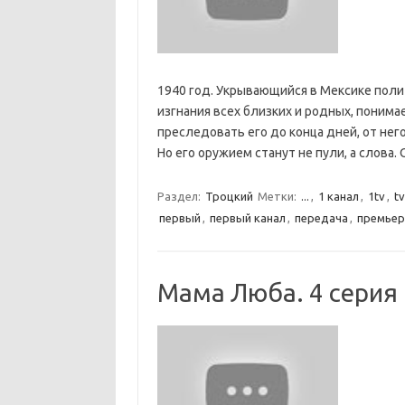
1940 год. Укрывающийся в Мексике полит
изгнания всех близких и родных, понимае
преследовать его до конца дней, от него
Но его оружием станут не пули, а слова
Раздел:
Троцкий
Метки:
...
,
1 канал
,
1tv
,
tv
первый
,
первый канал
,
передача
,
премьер
Мама Люба. 4 серия