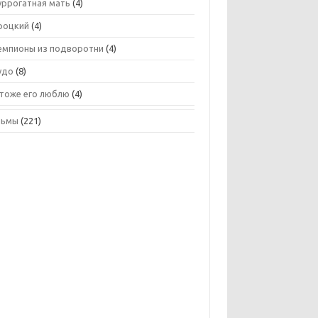
уррогатная мать
(4)
роцкий
(4)
емпионы из подворотни
(4)
удо
(8)
 тоже его люблю
(4)
льмы
(221)