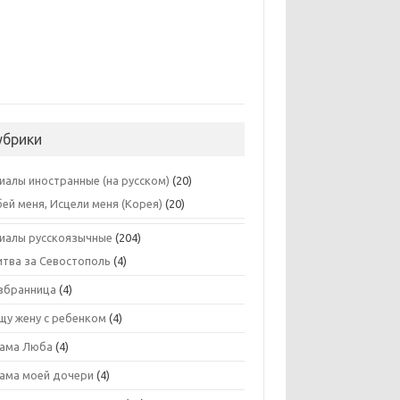
убрики
иалы иностранные (на русском)
(20)
бей меня, Исцели меня (Корея)
(20)
иалы русскоязычные
(204)
итва за Севостополь
(4)
збранница
(4)
щу жену с ребенком
(4)
ама Люба
(4)
ама моей дочери
(4)