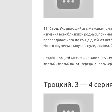
1940 год. Укрывающийся в Мексике полит
изгнания всех близких и родных, понимае
преследовать его до конца дней, от него
Но его оружием станут не пули, а слова
Раздел:
Троцкий
Метки:
...
,
1 канал
,
1tv
,
tv
первый
,
первый канал
,
передача
,
премьер
Троцкий. 3 — 4 сери