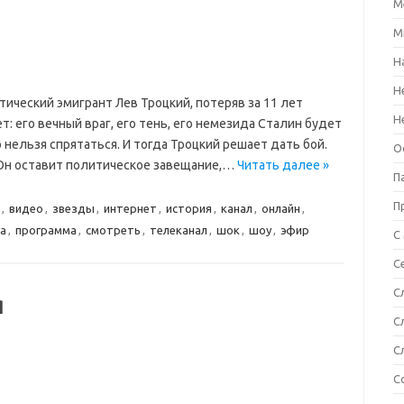
М
М
Н
Н
ический эмигрант Лев Троцкий, потеряв за 11 лет
Н
т: его вечный враг, его тень, его немезида Сталин будет
 нельзя спрятаться. И тогда Троцкий решает дать бой.
О
. Он оставит политическое завещание,…
Читать далее »
П
П
,
видео
,
звезды
,
интернет
,
история
,
канал
,
онлайн
,
а
,
программа
,
смотреть
,
телеканал
,
шок
,
шоу
,
эфир
С
С
С
я
С
С
С